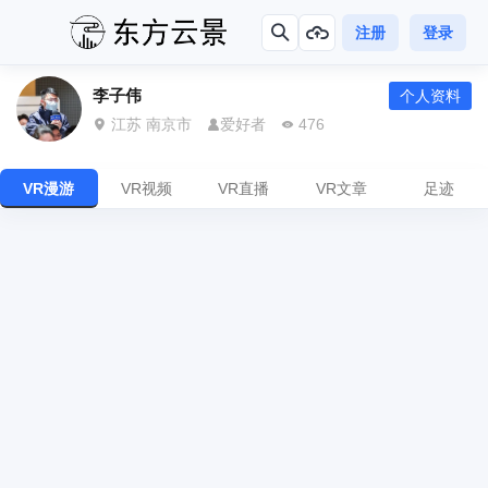
注册
登录
李子伟
个人资料
江苏 南京市
爱好者
476
VR漫游
VR视频
VR直播
VR文章
足迹