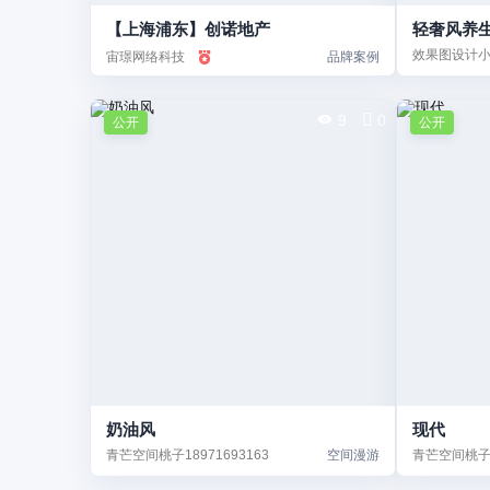
【上海浦东】创诺地产
轻奢风养
效果图设计
宙璟网络科技
品牌案例
9
0
公开
公开
奶油风
现代
青芒空间桃子18971693163
空间漫游
青芒空间桃子18