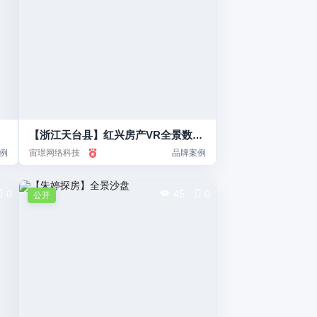
【浙江天台县】红兴房产VR全景数字展厅
例
宙璟网络科技
品牌案例
0
45
0
公开