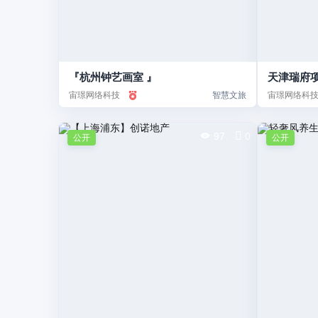
『杭州钟艺画室 』
天津瑞府
宙璟网络科技
智慧文旅
宙璟网络科
97
0
公开
公开