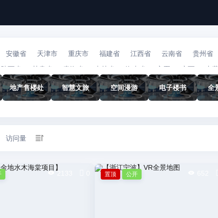
安徽省
天津市
重庆市
福建省
江西省
云南省
贵州省
陕西省
甘肃省
青海省
吉林省
海南省
宁夏
广西
内
地产售楼处
智慧文旅
空间漫游
电子楼书
全
访问量
2133
0
652
开
置顶
公开