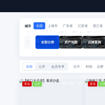
全国
上海市
广东省
江苏省
浙江省
城市
湖南省
山东省
山西省
辽宁省
黑龙江省
北京市
收起∧
全部分类
房产地图
品牌案例
全部
公开
会员专享
排序：
时间
点赞
1303
0
置顶
公开
置顶
公