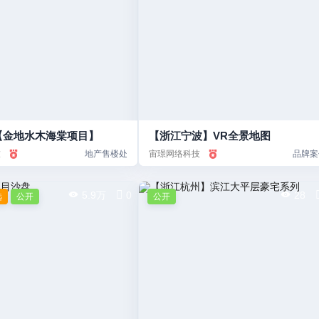
【金地水木海棠项目】
【浙江宁波】VR全景地图
技
地产售楼处
宙璟网络科技
品牌案
5.9万
0
28
选
公开
公开