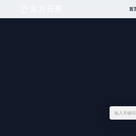
l
e
首
d
!