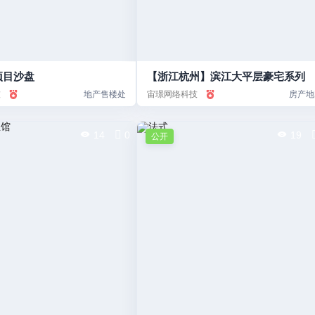
项目沙盘
【浙江杭州】滨江大平层豪宅系列
技
地产售楼处
宙璟网络科技
房产地
14
0
19
公开