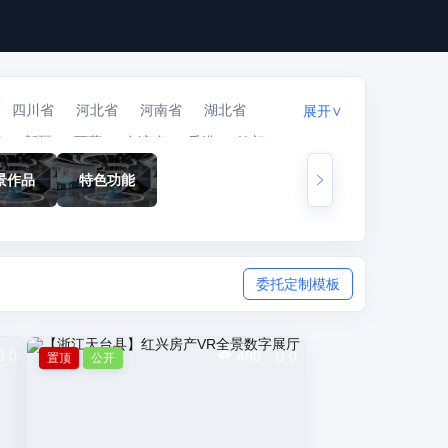
四川省
河北省
河南省
湖北省
展开∨
蒙
新疆
西藏
台湾省
香港
澳门
景作品
特色功能
委托定制模板
0
480
0
置顶
公开