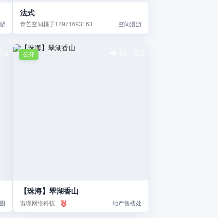
法式
游
青芒空间桃子18971693163
空间漫游
0
53
0
公开
【珠海】翠湖香山
图
宙璟网络科技
地产售楼处