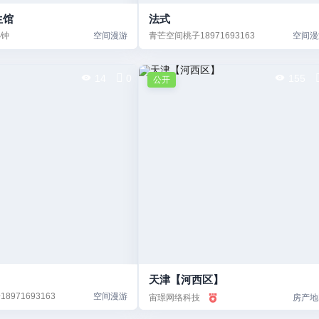
生馆
法式
小钟
空间漫游
青芒空间桃子18971693163
空间漫
14
0
155
公开
天津【河西区】
971693163
空间漫游
宙璟网络科技
房产地