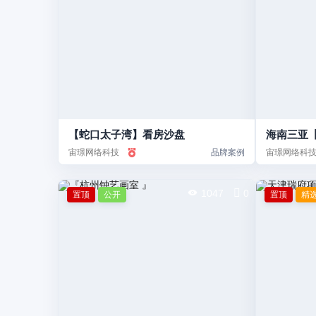
【蛇口太子湾】看房沙盘
海南三亚
宙璟网络科技
品牌案例
宙璟网络科
1047
0
置顶
公开
置顶
精