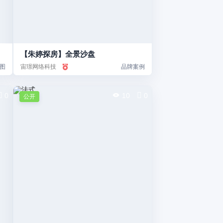
【朱婷探房】全景沙盘
图
宙璟网络科技
品牌案例
0
10
0
公开