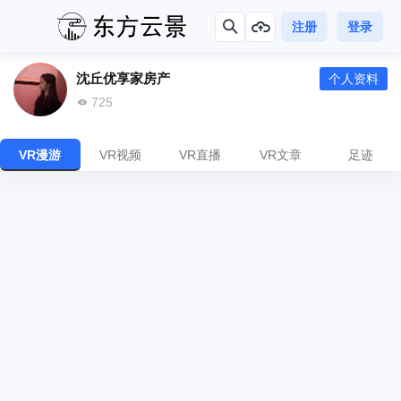
注册
登录
沈丘优享家房产
个人资料
725
VR漫游
VR视频
VR直播
VR文章
足迹